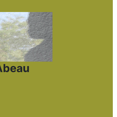
’Abeau